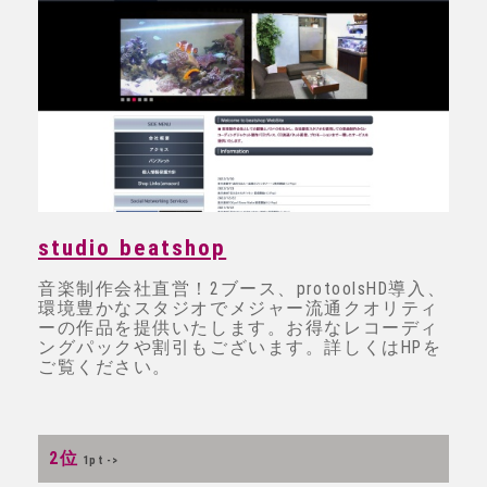
studio beatshop
音楽制作会社直営！2ブース、protoolsHD導入、
環境豊かなスタジオでメジャー流通クオリティ
ーの作品を提供いたします。お得なレコーディ
ングパックや割引もございます。詳しくはHPを
ご覧ください。
2位
1pt ->