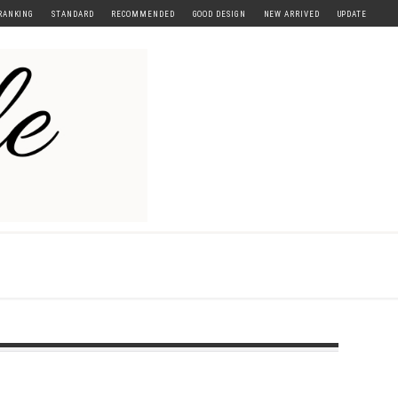
RANKING
STANDARD
RECOMMENDED
GOOD DESIGN
NEW ARRIVED
UPDATE