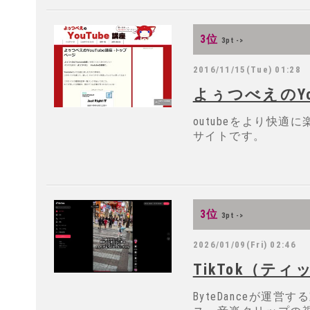
3位
3pt ->
2016/11/15(Tue) 01:28
よぅつべえのYo
outubeをより快
サイトです。
3位
3pt ->
2026/01/09(Fri) 02:46
TikTok（テ
ByteDanceが