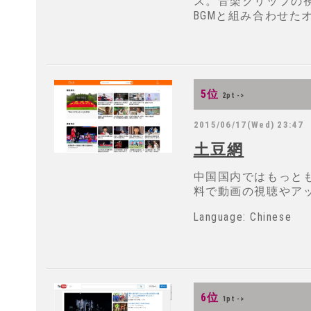
ス。音楽クリップの
BGMと組み合わせた
5位
2pt ->
2015/06/17(Wed) 23:47
土豆網
中国国内ではもっと
料で動画の視聴やア
Language: Chinese
6位
1pt ->