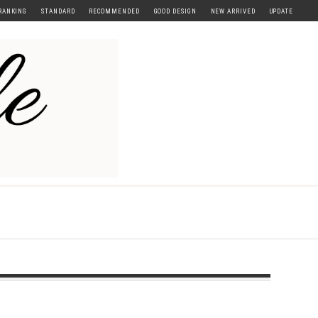
RANKING
STANDARD
RECOMMENDED
GOOD DESIGN
NEW ARRIVED
UPDATE