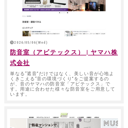
2026/05/06(Wed)
防音室（アビテックス） | ヤマハ株
式会社
単なる“遮音”だけではなく、美しい音が心地よ
くきこえる“音の環境づくり”をご提案するの
が、音のヤマハの防音室「アビテックス」で
す。用途に合わせた様々な防音室をご用意して
います。