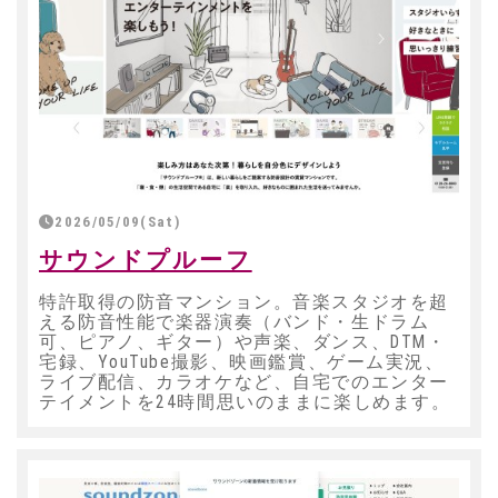
2026/05/09(Sat)
サウンドプルーフ
特許取得の防音マンション。音楽スタジオを超
える防音性能で楽器演奏（バンド・生ドラム
可、ピアノ、ギター）や声楽、ダンス、DTM・
宅録、YouTube撮影、映画鑑賞、ゲーム実況、
ライブ配信、カラオケなど、自宅でのエンター
テイメントを24時間思いのままに楽しめます。