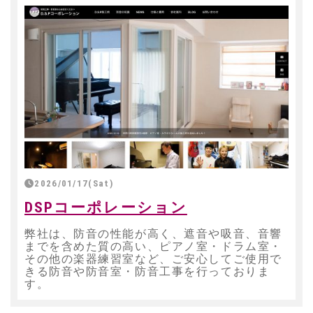
2026/01/17(Sat)
DSPコーポレーション
弊社は、防音の性能が高く、遮音や吸音、音響
までを含めた質の高い、ピアノ室・ドラム室・
その他の楽器練習室など、ご安心してご使用で
きる防音や防音室・防音工事を行っておりま
す。