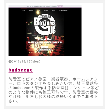
2013/06/17(Mon)
budscene
防音室でピアノ教室、楽器演奏、ホームシアタ
ー、自宅スタジオを楽しみたい方。埼玉県越谷
のbudsceneの製作する防音室はマンション等ど
のような物件にも施工可能です。防音室の価格
や仕様、用途もお客様の納得いくまでご相談下
さい。