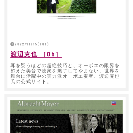
2022/11/15(Tue)
渡辺克也 ［Ob］
耳を疑うほどの超絶技巧と、オーボエの限界を
超えた美音で聴衆を魅了してやまない、世界を
舞台に活躍中の実力派オーボエ奏者、渡辺克也
氏の公式サイト。