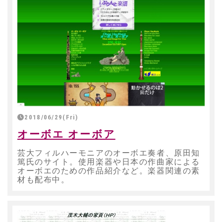
2018/06/29(Fri)
オーボエ オーボア
芸大フィルハーモニアのオーボエ奏者、原田知
篤氏のサイト。使用楽器や日本の作曲家による
オーボエのための作品紹介など。楽器関連の素
材も配布中。