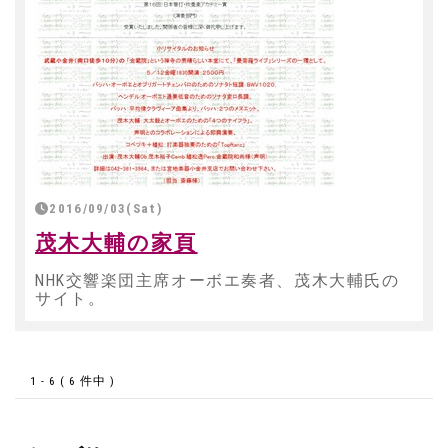
2016/09/03(Sat)
茂木大輔の家頁
NHK交響楽団主席オーボエ奏者、茂木大輔氏の
サイト。
1 - 6 ( 6 件中 )