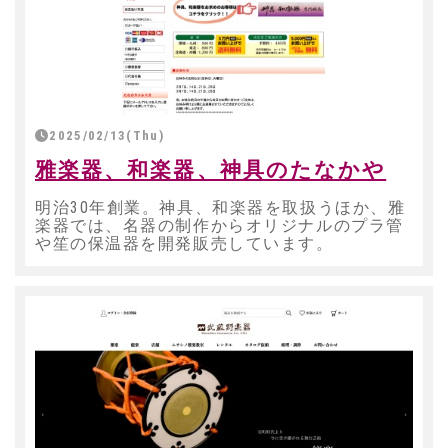
2025/02/13(Thu)
雅楽器、和楽器、神具のたなかや
明治30年創業。神具、和楽器を取扱うほか、雅
楽器では、名器の制作からオリジナルのプラ管
や笙の保温器を開発販売しています。