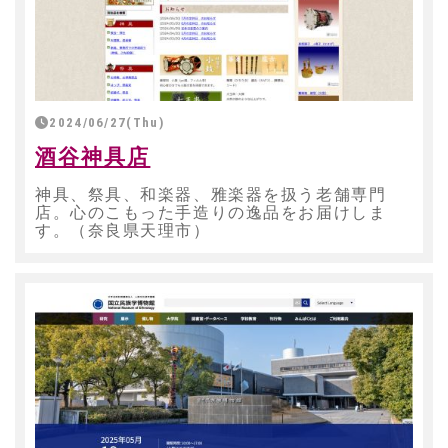
2024/06/27(Thu)
酒谷神具店
神具、祭具、和楽器、雅楽器を扱う老舗専門
店。心のこもった手造りの逸品をお届けしま
す。（奈良県天理市）