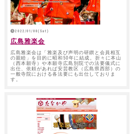
2022/01/08(Sat)
広島雅楽会
広島雅楽会は「雅楽及び声明の研鑚と会員相互
の親睦」を目的に昭和50年に結成。折々に本山
（西本願寺）や本願寺広島別院での法要儀式に
出仕、依頼があれば安芸教区（広島県西部）の
一般寺院における各法要にも出仕しておりま
す。