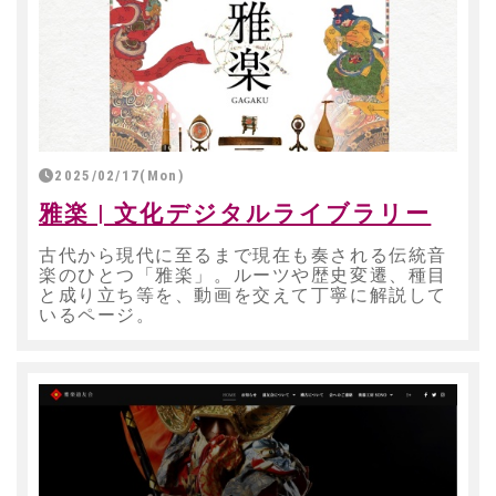
2025/02/17(Mon)
雅楽 | 文化デジタルライブラリー
古代から現代に至るまで現在も奏される伝統音
楽のひとつ「雅楽」。ルーツや歴史変遷、種目
と成り立ち等を、動画を交えて丁寧に解説して
いるページ。