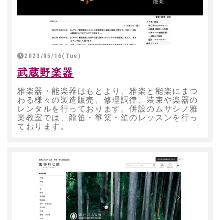
2023/05/16(Tue)
武蔵野楽器
雅楽器・能楽器はもとより、雅楽と能楽にまつ
わる様々の製造販売、修理調律、装束や楽器の
レンタルを行っております。併設のムサシノ雅
楽教室では、龍笛・篳篥・笙のレッスンを行っ
ております。