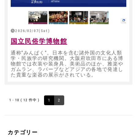
2026/02/07(Sat)
国立民俗学博物館
通称"みんぱく"。日本を含む諸外国の文化人類
学・民族学の研究機関。大阪府吹田市にある博
物館では衣装や装身具、美術品のほか、雅楽や
ガムラン、ラバーブなどアジアの各地で発達し
た貴重な楽器の展示がされている。
1 - 10 ( 12 件中 )
1
2
カテゴリー