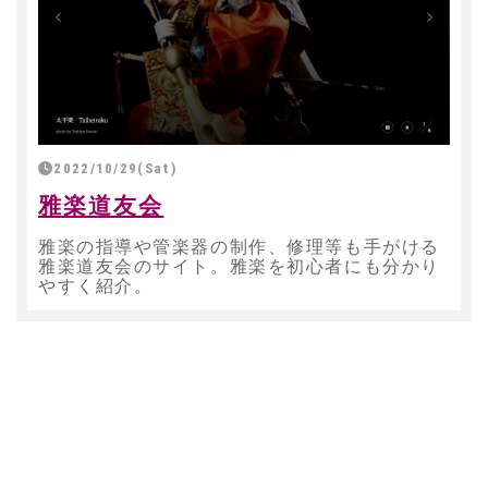
2022/10/29(Sat)
雅楽道友会
雅楽の指導や管楽器の制作、修理等も手がける
雅楽道友会のサイト。雅楽を初心者にも分かり
やすく紹介。