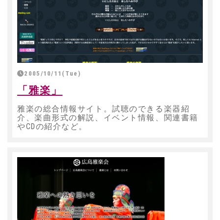
2005/10/11(Tue)
「雅楽」
雅楽の総合情報サイト。試聴のできる楽器紹
介、楽曲形式の解説、イベント情報、関連書籍
やCDの紹介など。