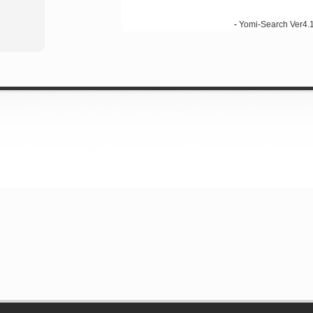
-
Yomi-Search Ver4.