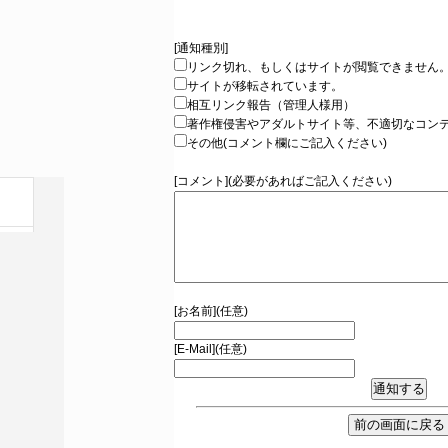
[通知種別]
リンク切れ、もしくはサイトが閲覧できません
サイトが移転されています。
相互リンク報告（管理人様用）
著作権侵害やアダルトサイト等、不適切なコン
その他(コメント欄にご記入ください)
[コメント](必要があればご記入ください)
[お名前](任意)
[E-Mail](任意)