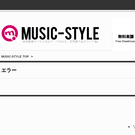
MUSIC-STYLE TOP
>
エラー