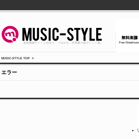
MUSIC-STYLE TOP
>
エラー