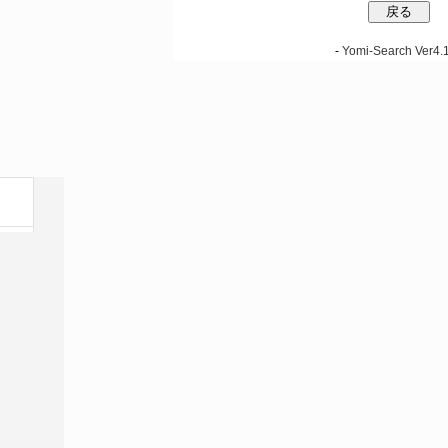
-
Yomi-Search Ver4.