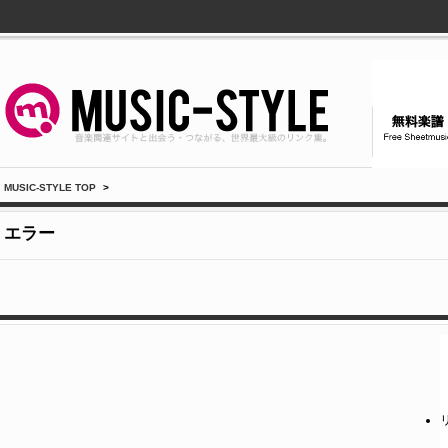
MUSIC-STYLE TOP
>
エラー