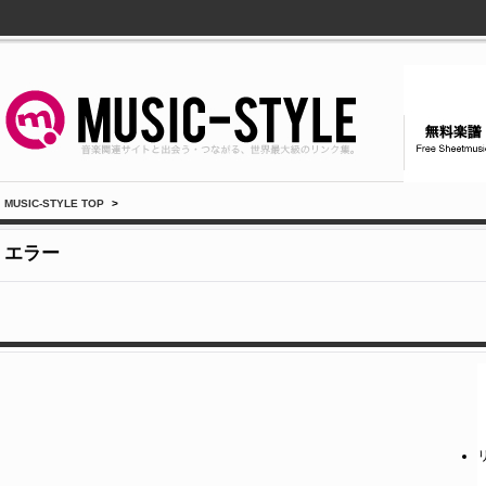
MUSIC-STYLE TOP
>
エラー