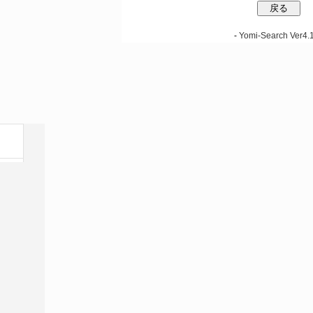
-
Yomi-Search Ver4.