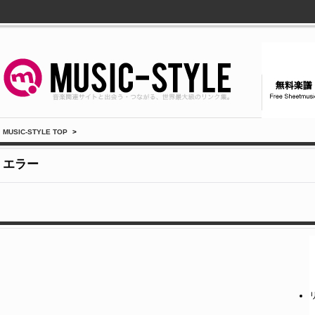
MUSIC-STYLE TOP
>
エラー