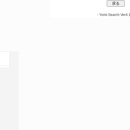
-
Yomi-Search Ver4.