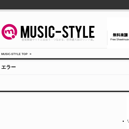
MUSIC-STYLE TOP
>
エラー