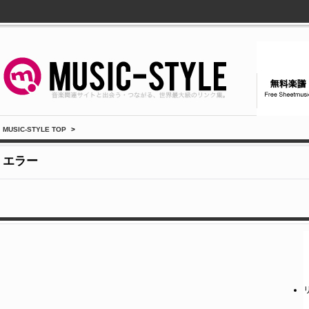
MUSIC-STYLE TOP
>
エラー