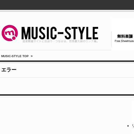
MUSIC-STYLE TOP
>
エラー