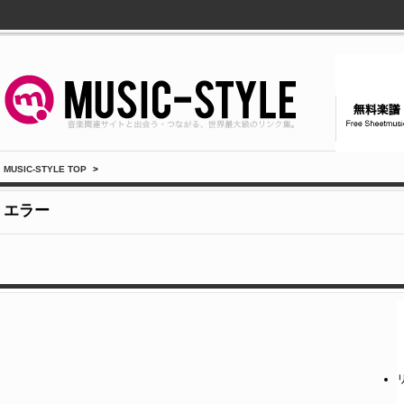
MUSIC-STYLE TOP
>
エラー