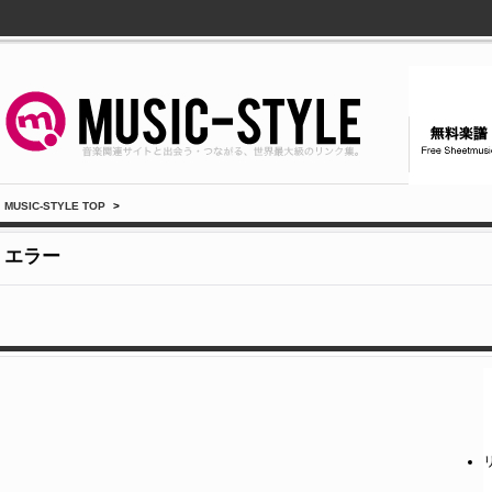
MUSIC-STYLE TOP
>
エラー