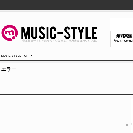
MUSIC-STYLE TOP
>
エラー