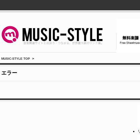
MUSIC-STYLE TOP
>
エラー