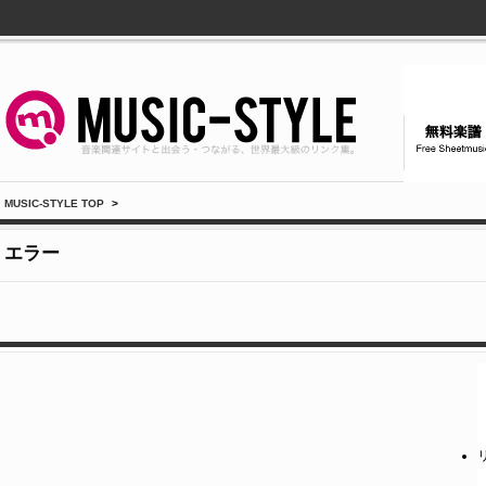
MUSIC-STYLE TOP
>
エラー