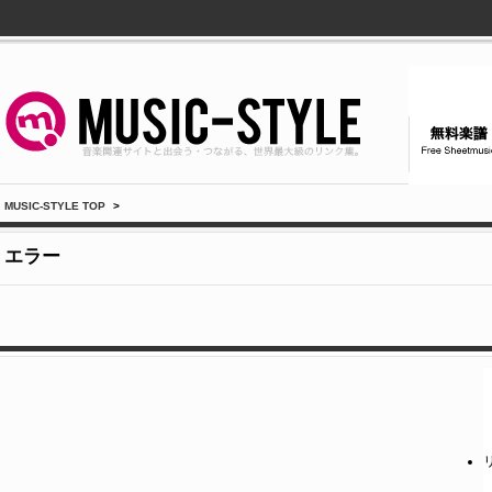
MUSIC-STYLE TOP
>
エラー