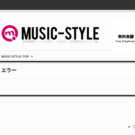
MUSIC-STYLE TOP
>
エラー