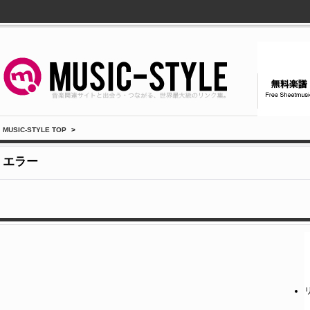
MUSIC-STYLE TOP
>
エラー