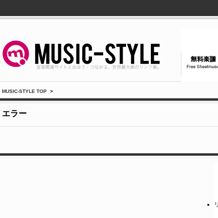
MUSIC-STYLE TOP
>
エラー