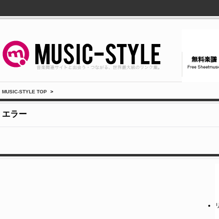
MUSIC-STYLE TOP
>
エラー