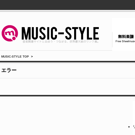
MUSIC-STYLE TOP
>
エラー