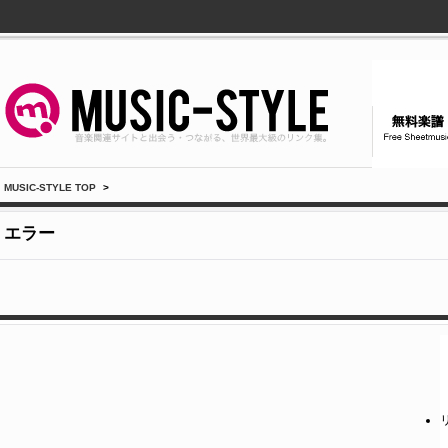
MUSIC-STYLE TOP
>
エラー