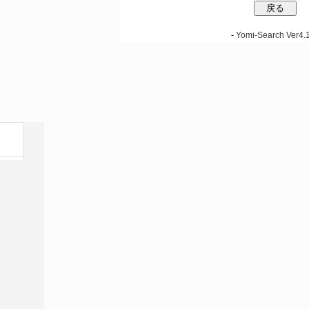
-
Yomi-Search Ver4.