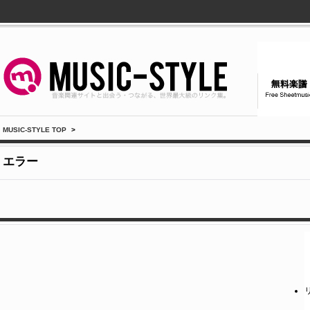
MUSIC-STYLE TOP
>
エラー