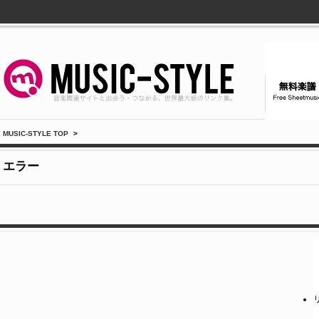
MUSIC-STYLE TOP
>
エラー