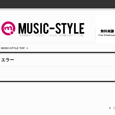
MUSIC-STYLE TOP
>
エラー