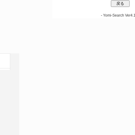
-
Yomi-Search Ver4.