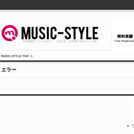
MUSIC-STYLE TOP
>
エラー