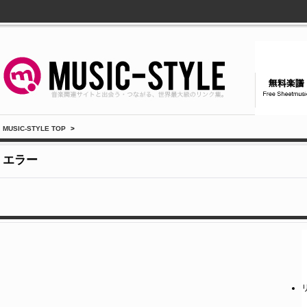
MUSIC-STYLE TOP
>
エラー