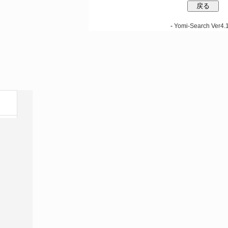
-
Yomi-Search Ver4.