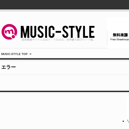
MUSIC-STYLE TOP
>
エラー