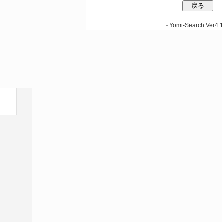
-
Yomi-Search Ver4.