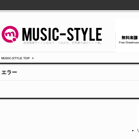
MUSIC-STYLE TOP
>
エラー