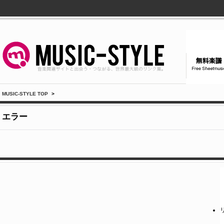
MUSIC-STYLE TOP
>
エラー