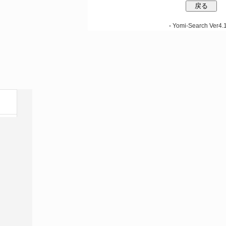
-
Yomi-Search Ver4.