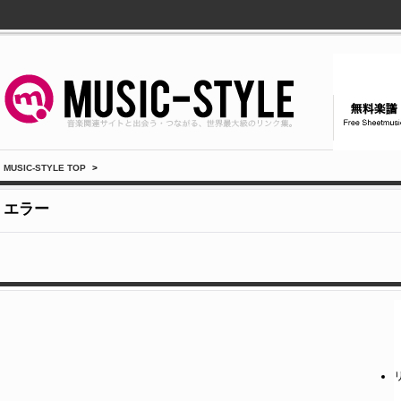
MUSIC-STYLE TOP
>
エラー