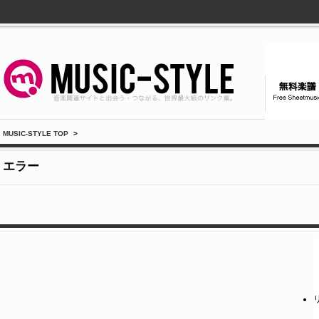
MUSIC-STYLE TOP
>
エラー