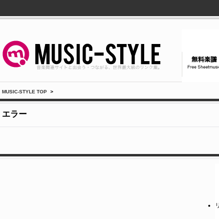
MUSIC-STYLE TOP
>
エラー