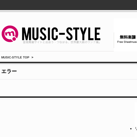
MUSIC-STYLE TOP
>
エラー