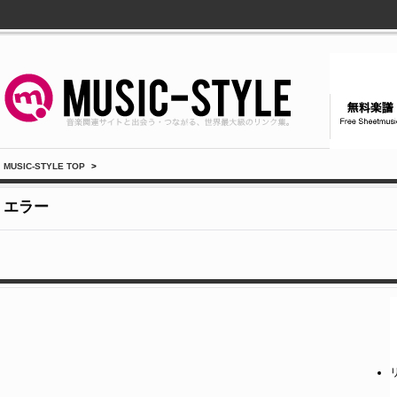
MUSIC-STYLE TOP
>
エラー