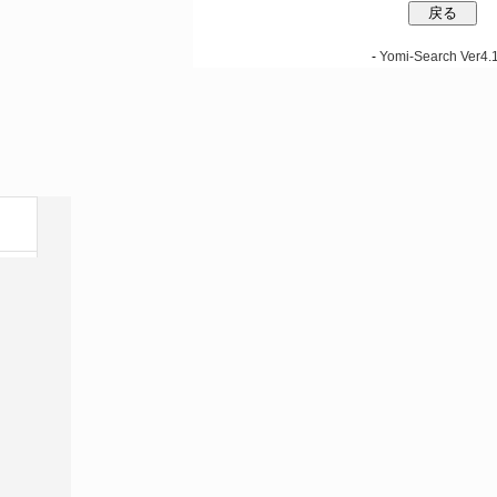
-
Yomi-Search Ver4.