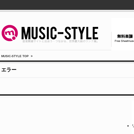
MUSIC-STYLE TOP
>
エラー